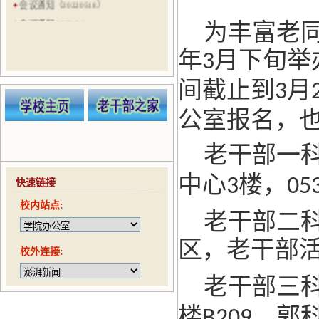
会议通知（20220518）
会议通知 2022.3.8
为丰富老同志
会议通知（20210524）
年
月下旬举
3
会议通知（20210521）
会议通知（20210506）
间截止到
月
3
会议通知（20210422）
公室报名，
趣味运动会通知（20210416）
老干部一科
中心
楼，
3
05
快速链接
校内站点:
老干部二科
区，老干部
校外连接:
老干部三科
楼
，郭
B209