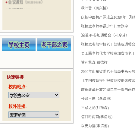
会议通知（20220518）
秋叶赞（周兴椿）
会议通知 2022.3.8
会议通知（20210524）
庆祝中国共产党成立103周年（
会议通知（20210521）
张振鸾老师寄语少年儿童题字
会议通知（20210506）
浣溪沙·参加通报会（孔令其）
会议通知（20210422）
张振鸾参加学校老干部情况通报
趣味运动会通知（20210416）
吴玉腾老师代表学校参加省市老
赞孔繁森-黄德祥
2020年山东省委老干部局书画云
快速链接
《中国教育报》报道我校退休教
校内站点:
庆祝改革开放70周年老干部书画
长联三副（李清池）
校外连接:
三忌之论(杜祥森)
信口吟两首(李清池)
以史为鉴(李清池)