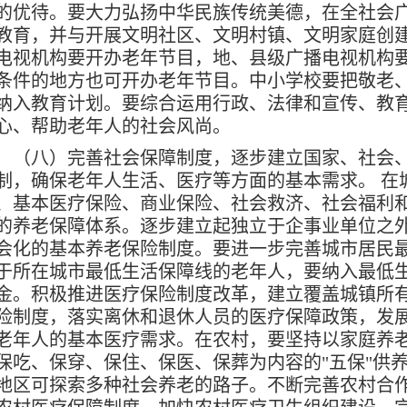
的优待。要大力弘扬中华民族传统美德，在全社会
教育，并与开展文明社区、文明村镇、文明家庭创
电视机构要开办老年节目，地、县级广播电视机构
条件的地方也可开办老年节目。中小学校要把敬老
纳入教育计划。要综合运用行政、法律和宣传、教
心、帮助老年人的社会风尚。
八）完善社会保障制度，逐步建立国家、社会、
制，确保老年人生活、医疗等方面的基本需求。 在
、基本医疗保险、商业保险、社会救济、社会福利
的养老保障体系。逐步建立起独立于企事业单位之
会化的基本养老保险制度。要进一步完善城市居民
于所在城市最低生活保障线的老年人，要纳入最低
金。积极推进医疗保险制度改革，建立覆盖城镇所
险制度，落实离休和退休人员的医疗保障政策，发
老年人的基本医疗需求。在农村，要坚持以家庭养
保吃、保穿、保住、保医、保葬为内容的"五保"供
地区可探索多种社会养老的路子。不断完善农村合