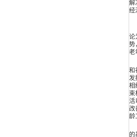
解
经
（
论
势
老
（
和
发
相
束
活
改
龄
（
的