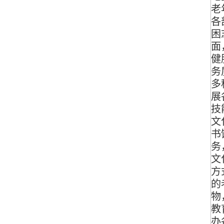
老
各
困
面
健
务
多
展
技
文
书
务
文
方
的
物
教
办