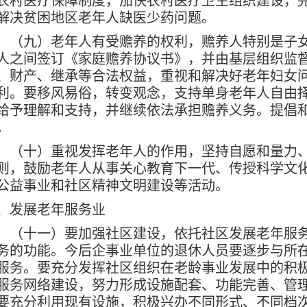
农村医疗保障制度，加快农村医疗卫生组织建设，
解决贫困地区老年人缺医少药问题。
九）老年人有受赡养的权利，赡养人特别是子女
人之间签订《家庭赡养协议书》，并由基层组织监
、财产、继承等合法权益，重视和解决好老年妇女
利。要移风易俗，转变观念，支持单身老年人自由
给予理解和支持，并继续依法承担赡养义务。提倡
。
十）重视发挥老年人的作用，坚持自愿和量力、
则，鼓励老年人从事关心教育下一代、传授科学文
公益事业和社区精神文明建设等活动。
、发展老年服务业
十一）要加强社区建设，依托社区发展老年服务
务的功能。今后企事业单位的退休人员要逐步与所
服务。要充分发挥社区组织在老龄事业发展中的积
服务网络建设，努力形成设施配套、功能完善、管
要充分利用现有设施，积极兴办不同形式、不同档