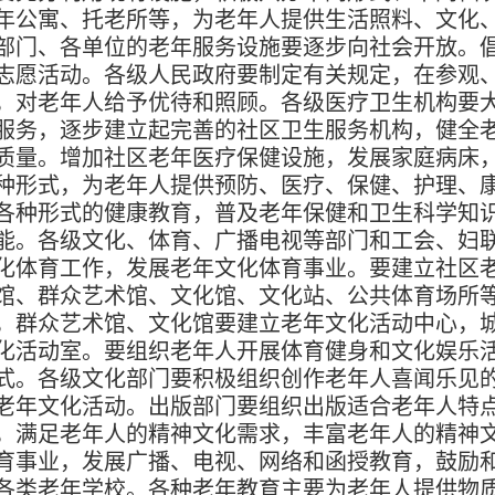
年公寓、托老所等，为老年人提供生活照料、文化
部门、各单位的老年服务设施要逐步向社会开放。
志愿活动。各级人民政府要制定有关规定，在参观
，对老年人给予优待和照顾。各级医疗卫生机构要
服务，逐步建立起完善的社区卫生服务机构，健全
质量。增加社区老年医疗保健设施，发展家庭病床
种形式，为老年人提供预防、医疗、保健、护理、
各种形式的健康教育，普及老年保健和卫生科学知
能。各级文化、体育、广播电视等部门和工会、妇
化体育工作，发展老年文化体育事业。要建立社区
馆、群众艺术馆、文化馆、文化站、公共体育场所
，群众艺术馆、文化馆要建立老年文化活动中心，
化活动室。要组织老年人开展体育健身和文化娱乐
式。各级文化部门要积极组织创作老年人喜闻乐见
老年文化活动。出版部门要组织出版适合老年人特
，满足老年人的精神文化需求，丰富老年人的精神
育事业，发展广播、电视、网络和函授教育，鼓励
各类老年学校。各种老年教育主要为老年人提供物