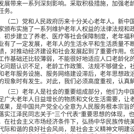
发展带来一系列深刻影响。采取积极措施，加强老
任务。
二）党和人民政府历来十分关心老年人。新中国
家颁布实施了一系列维护老年人权益的法律法规和
，初步建立了养老、医疗等社会保障制度，老年福
业有了一定发展，老年人的生活水平和生活质量不
绩，对推动经济建设和社会发展起到了重要作用。
工作基础还比较薄弱，不能很好地适应人口老龄化
化问题认识不足，老龄工作政策、法规不够健全，
和老年服务设施、服务网络建设滞后，老年思想政
的现象时有发生。对此，我们必须高度重视，认真
三）老年人是社会的重要组成部分，他们为中国
足广大老年人日益增长的物质和文化生活需要，让
成果，是中国共产党全心全意为人民服务根本宗旨
落实江泽民同志关于"三个代表"重要思想的体现，
。在社会主义市场经济条件下，弘扬中华民族传统
代际和谐的良好社会风尚，是社会主义精神文明建