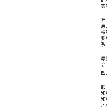
的
实
（
养
房
权
要
系
（
原
会
四
（
服
和
和
地