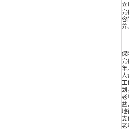
立
完
容
养
（
保
完
年
人
工
划
老
益
地
支
老