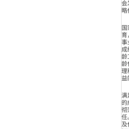
会
略
（
国
育
事
成
龄
龄
理
益
（
满
的
彻
任
及