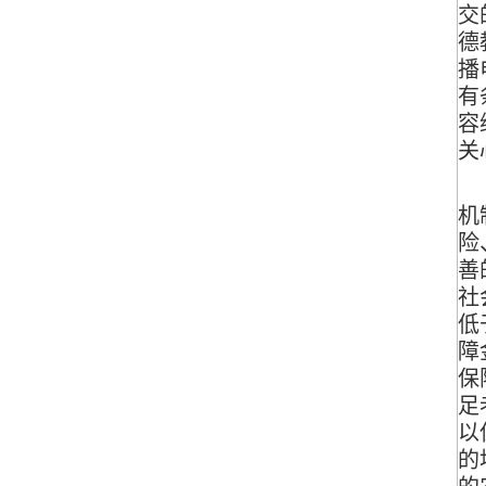
交
德
播
有
容
关
（
机
险
善
社
低
障
保
足
以
的