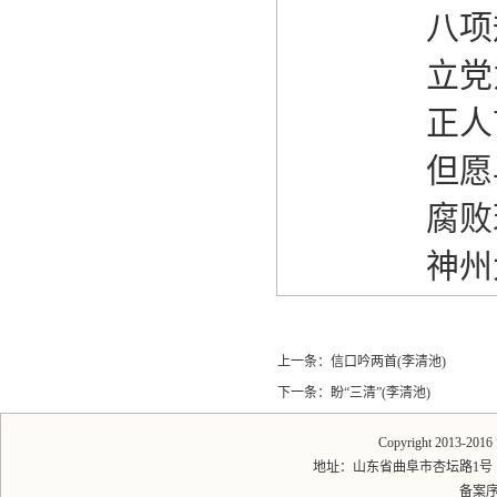
八项
立党
正人
但愿
腐败
神州
上一条：
信口吟两首(李清池)
下一条：
盼“三清”(李清池)
Copyright 2013-20
地址：山东省曲阜市杏坛路1号 邮编：2
备案序