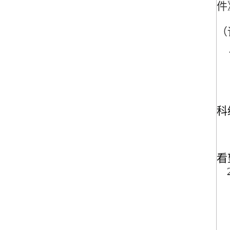
件
（
科
看
2