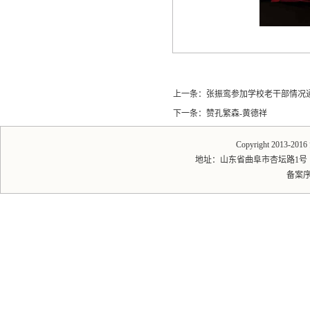
上一条：
张振鸾参加学校老干部情况
下一条：
赞孔繁森-黄德祥
Copyright 2013-20
地址：山东省曲阜市杏坛路1号 邮编：2
备案序